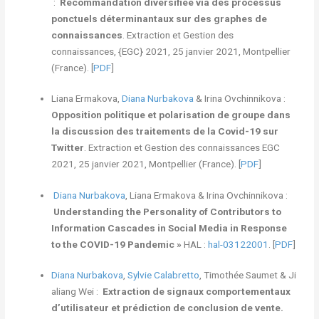
:
Recommandation diversifiée via des processus
ponctuels déterminantaux sur des graphes de
connaissances
. Extraction et Gestion des
connaissances, {EGC} 2021, 25 janvier 2021, Montpellier
(France). [
PDF
]
Liana Ermakova,
Diana Nurbakova
& Irina Ovchinnikova :
Opposition politique et polarisation de groupe dans
la discussion des traitements de la Covid-19 sur
Twitter
. Extraction et Gestion des connaissances EGC
2021, 25 janvier 2021, Montpellier (France). [
PDF
]
Diana Nurbakova
, Liana Ermakova & Irina Ovchinnikova :
Understanding the Personality of Contributors to
Information Cascades in Social Media in Response
to the COVID-19 Pandemic »
HAL :
hal-03122001
. [
PDF
]
Diana Nurbakova
,
Sylvie Calabretto
, Timothée Saumet & Ji
aliang Wei :
Extraction de signaux comportementaux
d’utilisateur et prédiction de conclusion de vente.