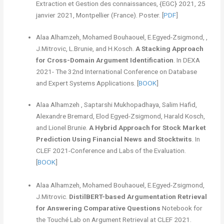
Extraction et Gestion des connaissances, {EGC} 2021, 25
janvier 2021, Montpellier (France). Poster. [
PDF
]
Alaa Alhamzeh, Mohamed Bouhaouel, E.Egyed-Zsigmond, ,
J.Mitrovic, L.Brunie, and H.Kosch.
A Stacking Approach
for Cross-Domain Argument Identification
. In DEXA
2021- The 32nd International Conference on Database
and Expert Systems Applications. [
BOOK
]
Alaa Alhamzeh , Saptarshi Mukhopadhaya, Salim Hafid,
Alexandre Bremard, Elod Egyed-Zsigmond, Harald Kosch,
and Lionel Brunie.
A Hybrid Approach for Stock Market
Prediction Using Financial News and Stocktwits
. In
CLEF 2021-Conference and Labs of the Evaluation.
[
BOOK
]
Alaa Alhamzeh, Mohamed Bouhaouel, E.Egyed-Zsigmond,
J.Mitrovic.
DistilBERT-based Argumentation Retrieval
for Answering Comparative Questions
Notebook for
the Touché Lab on Argument Retrieval at CLEF 2021.