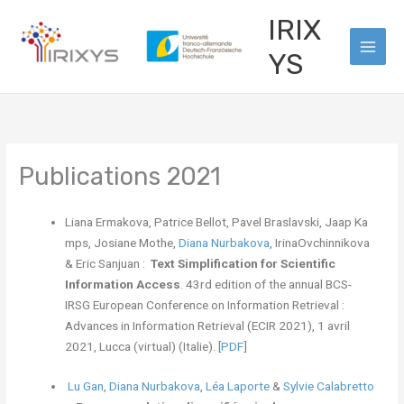
Skip
Main
IRIX
to
Men
content
YS
Publications 2021
Liana Ermakova, Patrice Bellot, Pavel Braslavski, Jaap Ka
mps, Josiane Mothe,
Diana Nurbakova
, IrinaOvchinnikova
& Eric Sanjuan :
Text Simplification for Scientific
Information Access
. 43rd edition of the annual BCS-
IRSG European Conference on Information Retrieval :
Advances in Information Retrieval (ECIR 2021), 1 avril
2021, Lucca (virtual) (Italie). [
PDF
]
Lu Gan
,
Diana Nurbakova
,
Léa Laporte
&
Sylvie Calabretto