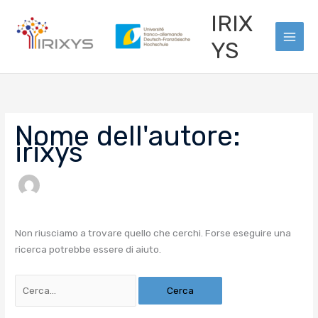
Vai
Cerca:
Main
IRIX
al
Men
contenuto
YS
Nome dell'autore:
irixys
Non riusciamo a trovare quello che cerchi. Forse eseguire una
ricerca potrebbe essere di aiuto.